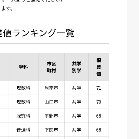
きます。
差値ランキング一覧
偏
市区
共学
学科
差
町村
別学
値
理数科
周南市
共学
71
理数科
山口市
共学
70
探究科
宇部市
共学
68
普通科
下関市
共学
68