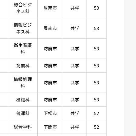
総合ビジ
周南市
共学
53
ネス科
情報ビジ
周南市
共学
53
ネス科
衛生看護
防府市
共学
53
科
商業科
防府市
共学
53
情報処理
防府市
共学
53
科
機械科
防府市
共学
53
普通科
下松市
共学
52
総合学科
下関市
共学
52