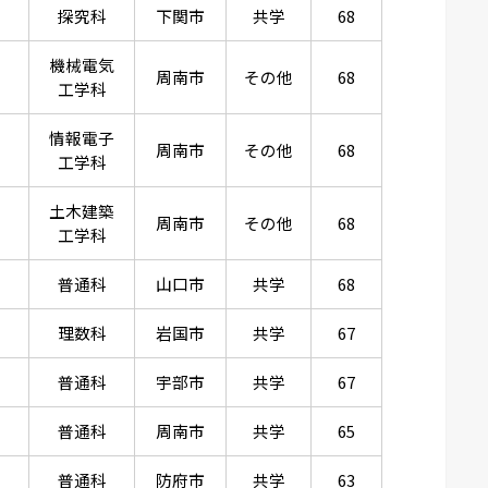
探究科
下関市
共学
68
機械電気
周南市
その他
68
工学科
情報電子
周南市
その他
68
工学科
土木建築
周南市
その他
68
工学科
普通科
山口市
共学
68
理数科
岩国市
共学
67
普通科
宇部市
共学
67
普通科
周南市
共学
65
普通科
防府市
共学
63