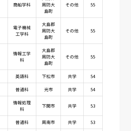
商船学科
周防大
その他
55
島町
大島郡
電子機械
周防大
その他
55
工学科
島町
大島郡
情報工学
周防大
その他
55
科
島町
英語科
下松市
共学
54
普通科
光市
共学
54
情報処理
下関市
共学
53
科
普通科
周南市
共学
53