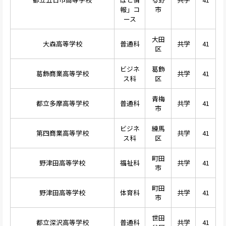
報」コ
市
ース
大田
大森高等学校
普通科
共学
41
区
ビジネ
葛飾
葛飾商業高等学校
共学
41
ス科
区
青梅
都立多摩高等学校
普通科
共学
41
市
ビジネ
練馬
第四商業高等学校
共学
41
ス科
区
町田
野津田高等学校
福祉科
共学
41
市
町田
野津田高等学校
体育科
共学
41
市
世田
都立深沢高等学校
普通科
共学
41