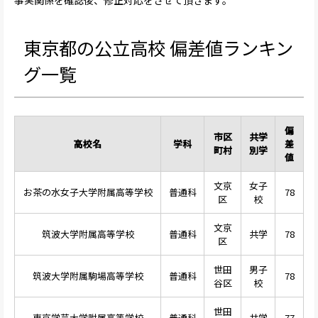
東京都の公立高校 偏差値ランキン
グ一覧
偏
市区
共学
高校名
学科
差
町村
別学
値
文京
女子
お茶の水女子大学附属高等学校
普通科
78
区
校
文京
筑波大学附属高等学校
普通科
共学
78
区
世田
男子
筑波大学附属駒場高等学校
普通科
78
谷区
校
世田
東京学芸大学附属高等学校
普通科
共学
77