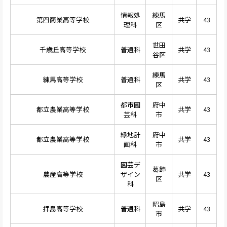
情報処
練馬
第四商業高等学校
共学
43
理科
区
世田
千歳丘高等学校
普通科
共学
43
谷区
練馬
練馬高等学校
普通科
共学
43
区
都市園
府中
都立農業高等学校
共学
43
芸科
市
緑地計
府中
都立農業高等学校
共学
43
画科
市
園芸デ
葛飾
農産高等学校
ザイン
共学
43
区
科
昭島
拝島高等学校
普通科
共学
43
市