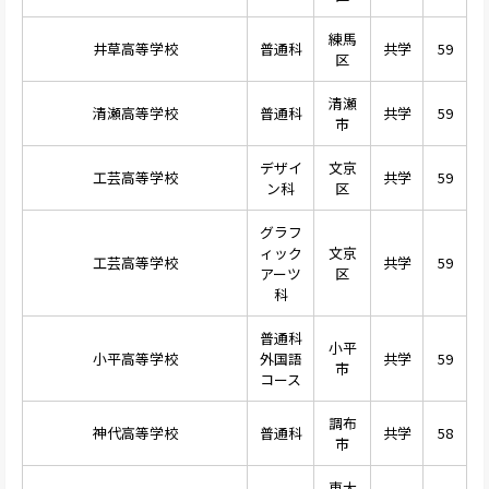
練馬
井草高等学校
普通科
共学
59
区
清瀬
清瀬高等学校
普通科
共学
59
市
デザイ
文京
工芸高等学校
共学
59
ン科
区
グラフ
ィック
文京
工芸高等学校
共学
59
アーツ
区
科
普通科
小平
小平高等学校
外国語
共学
59
市
コース
調布
神代高等学校
普通科
共学
58
市
東大