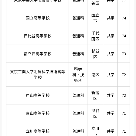
谷区
国立
国立高等学校
普通科
共学
74
市
千代
日比谷高等学校
普通科
共学
74
田区
杉並
都立西高等学校
普通科
共学
73
区
科学
東京工業大学附属科学技術高等
科・技
港区
共学
72
学校
術科
新宿
戸山高等学校
普通科
共学
72
区
渋谷
青山高等学校
普通科
共学
71
区
立川
立川高等学校
普通科
共学
71
市