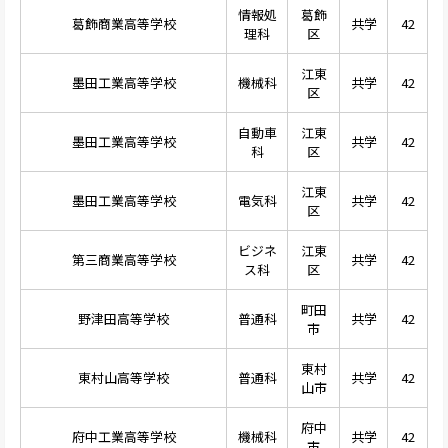
情報処
葛飾
葛飾商業高等学校
共学
42
理科
区
江東
墨田工業高等学校
機械科
共学
42
区
自動車
江東
墨田工業高等学校
共学
42
科
区
江東
墨田工業高等学校
電気科
共学
42
区
ビジネ
江東
第三商業高等学校
共学
42
ス科
区
町田
野津田高等学校
普通科
共学
42
市
東村
東村山高等学校
普通科
共学
42
山市
府中
府中工業高等学校
機械科
共学
42
市