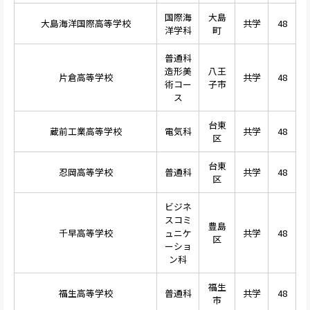
国際海
大島
大島海洋国際高等学校
共学
48
洋学科
町
普通科
造形美
八王
片倉高等学校
共学
48
術コー
子市
ス
台東
蔵前工業高等学校
電気科
共学
48
区
台東
忍岡高等学校
普通科
共学
48
区
ビジネ
スコミ
豊島
千早高等学校
ュニケ
共学
48
区
ーショ
ン科
福生
福生高等学校
普通科
共学
48
市