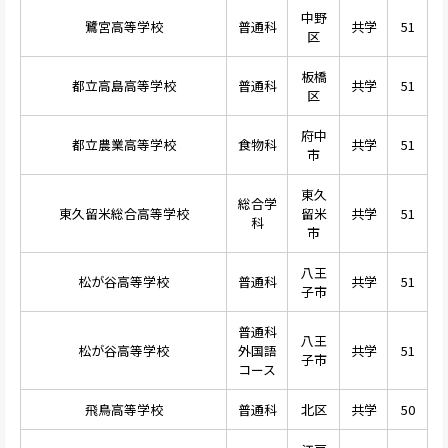
中野
鷺宮高等学校
普通科
共学
51
区
板橋
都立高島高等学校
普通科
共学
51
区
府中
都立農業高等学校
食物科
共学
51
市
東久
総合学
東久留米総合高等学校
留米
共学
51
科
市
八王
松が谷高等学校
普通科
共学
51
子市
普通科
八王
松が谷高等学校
外国語
共学
51
子市
コース
飛鳥高等学校
普通科
北区
共学
50