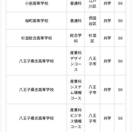
江戸
小岩高等学校
普通科
共学
50
川区
世田
桜町高等学校
普通科
共学
50
谷区
総合学
杉並
杉並総合高等学校
共学
50
科
区
産業科
デザイ
八王
八王子桑志高等学校
共学
50
ンコー
子市
ス
産業科
システ
八王
八王子桑志高等学校
共学
50
ム情報
子市
コース
産業科
ビジネ
八王
八王子桑志高等学校
共学
50
ス情報
子市
コース