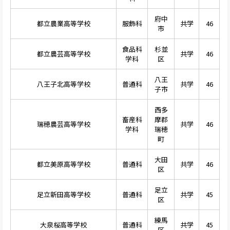
府中
都立農業高等学校
服飾科
共学
46
市
食品科
杉並
都立農芸高等学校
共学
46
学科
区
八王
八王子北高等学校
普通科
共学
46
子市
西多
畜産科
摩郡
瑞穂農芸高等学校
共学
46
学科
瑞穂
町
大田
都立美原高等学校
普通科
共学
46
区
足立
足立新田高等学校
普通科
共学
45
区
練馬
大泉桜高等学校
普通科
共学
45
区