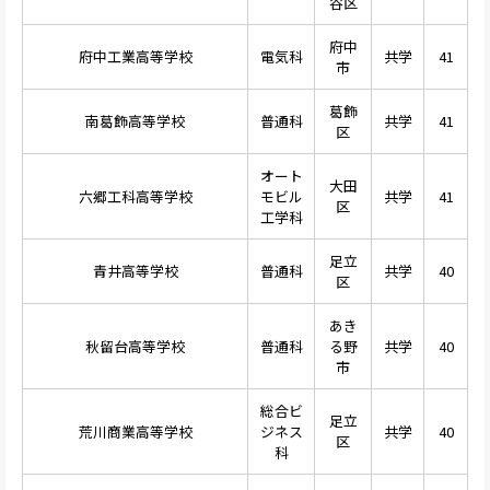
谷区
府中
府中工業高等学校
電気科
共学
41
市
葛飾
南葛飾高等学校
普通科
共学
41
区
オート
大田
六郷工科高等学校
モビル
共学
41
区
工学科
足立
青井高等学校
普通科
共学
40
区
あき
秋留台高等学校
普通科
る野
共学
40
市
総合ビ
足立
荒川商業高等学校
ジネス
共学
40
区
科