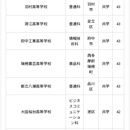
羽村
羽村高等学校
普通科
共学
43
市
足立
淵江高等学校
普通科
共学
43
区
情報技
府中
府中工業高等学校
共学
43
術科
市
西多
摩郡
瑞穂農芸高等学校
食品科
共学
43
瑞穂
町
品川
都立八潮高等学校
普通科
共学
43
区
ビジネ
スコミ
大田桜台高等学校
ュニケ
港区
共学
42
ーショ
ン科