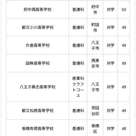
府中
府中西高等学校
普通科
共学
50
市
町田
都立小川高等学校
普通科
共学
49
市
八王
片倉高等学校
普通科
共学
49
子市
西東
田無高等学校
普通科
共学
49
京市
産業科
クラフ
八王
八王子桑志高等学校
共学
49
トコー
子市
ス
世田
都立松原高等学校
普通科
共学
49
谷区
板橋
板橋有徳高等学校
普通科
共学
48
区