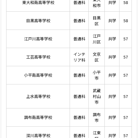
東大和南高等学校
普通科
共学
58
和市
目黒
目黒高等学校
普通科
共学
58
区
江戸
江戸川高等学校
普通科
共学
57
川区
インテ
文京
工芸高等学校
共学
57
リア科
区
小平
小平南高等学校
普通科
共学
57
市
武蔵
上水高等学校
普通科
村山
共学
57
市
調布
調布南高等学校
普通科
共学
57
市
江東
深川高等学校
普通科
共学
57