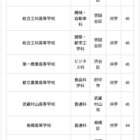
機械・
世田
総合工科高等学校
自動車
共学
45
谷区
科
建築・
世田
総合工科高等学校
都市工
共学
45
谷区
学科
ビジネ
渋谷
第一商業高等学校
共学
45
ス科
区
食品科
府中
都立農業高等学校
共学
45
学科
市
武蔵
武蔵村山高等学校
普通科
村山
共学
45
市
板橋
板橋高等学校
普通科
共学
44
区