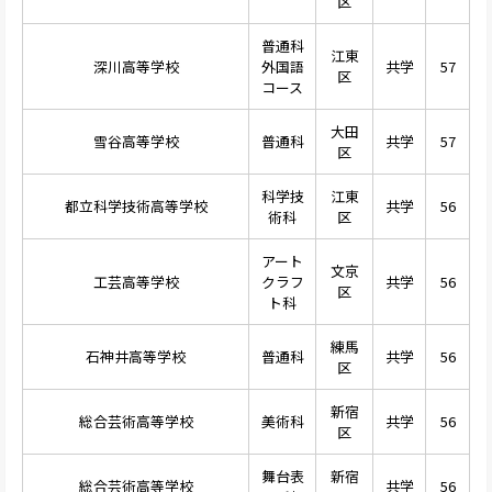
区
普通科
江東
深川高等学校
外国語
共学
57
区
コース
大田
雪谷高等学校
普通科
共学
57
区
科学技
江東
都立科学技術高等学校
共学
56
術科
区
アート
文京
工芸高等学校
クラフ
共学
56
区
ト科
練馬
石神井高等学校
普通科
共学
56
区
新宿
総合芸術高等学校
美術科
共学
56
区
舞台表
新宿
総合芸術高等学校
共学
56