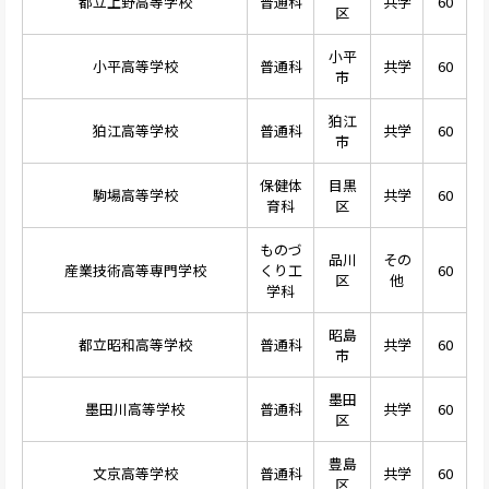
都立上野高等学校
普通科
共学
60
区
小平
小平高等学校
普通科
共学
60
市
狛江
狛江高等学校
普通科
共学
60
市
保健体
目黒
駒場高等学校
共学
60
育科
区
ものづ
品川
その
産業技術高等専門学校
くり工
60
区
他
学科
昭島
都立昭和高等学校
普通科
共学
60
市
墨田
墨田川高等学校
普通科
共学
60
区
豊島
文京高等学校
普通科
共学
60
区