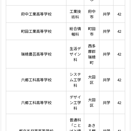
工業技
府中
府中工業高等学校
共学
42
術科
市
総合情
町田
町田工業高等学校
共学
42
報科
市
西多
生活デ
摩郡
瑞穂農芸高等学校
ザイン
共学
42
瑞穂
科
町
システ
大田
六郷工科高等学校
ム工学
共学
42
区
科
デザイ
大田
六郷工科高等学校
ン工学
共学
42
区
科
普通科
「こと
あき
都立五日市高等学校
ばと情
る野
共学
41