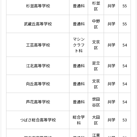
杉並
杉並高等学校
普通科
共学
55
区
中野
武蔵丘高等学校
普通科
共学
55
区
マシン
文京
工芸高等学校
クラフ
共学
54
区
ト科
足立
江北高等学校
普通科
共学
54
区
文京
向丘高等学校
普通科
共学
54
区
世田
芦花高等学校
普通科
共学
54
谷区
総合学
大田
つばさ総合高等学校
共学
53
科
区
江東