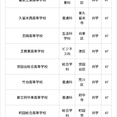
業科
区
東久
久留米西高等学校
普通科
留米
共学
47
市
生活科
台東
忍岡高等学校
共学
47
学科
区
ビジネ
芝商業高等学校
港区
共学
47
ス科
総合学
世田
世田谷総合高等学校
共学
47
科
谷区
荒川
竹台高等学校
普通科
共学
47
区
府中
都立府中東高等学校
普通科
共学
47
市
総合学
町田
町田総合高等学校
共学
47
科
市