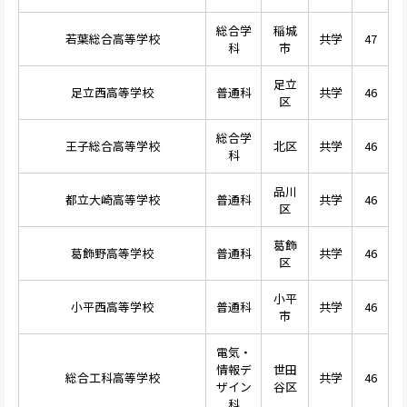
総合学
稲城
若葉総合高等学校
共学
47
科
市
足立
足立西高等学校
普通科
共学
46
区
総合学
王子総合高等学校
北区
共学
46
科
品川
都立大崎高等学校
普通科
共学
46
区
葛飾
葛飾野高等学校
普通科
共学
46
区
小平
小平西高等学校
普通科
共学
46
市
電気・
情報デ
世田
総合工科高等学校
共学
46
ザイン
谷区
科