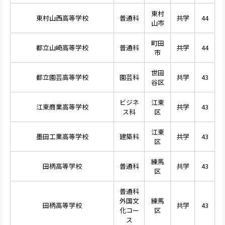
東村
東村山西高等学校
普通科
共学
44
山市
町田
都立山崎高等学校
普通科
共学
44
市
世田
都立園芸高等学校
園芸科
共学
43
谷区
ビジネ
江東
江東商業高等学校
共学
43
ス科
区
江東
墨田工業高等学校
建築科
共学
43
区
練馬
田柄高等学校
普通科
共学
43
区
普通科
外国文
練馬
田柄高等学校
共学
43
化コー
区
ス