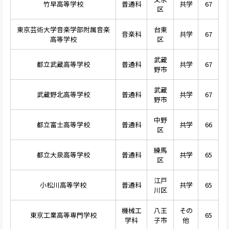
竹早高等学校
普通科
共学
67
区
東京芸術大学音楽学部附属音楽
台東
音楽科
共学
67
高等学校
区
武蔵
都立武蔵高等学校
普通科
共学
67
野市
武蔵
武蔵野北高等学校
普通科
共学
67
野市
中野
都立富士高等学校
普通科
共学
66
区
練馬
都立大泉高等学校
普通科
共学
65
区
江戸
小松川高等学校
普通科
共学
65
川区
機械工
八王
その
東京工業高等専門学校
65
学科
子市
他