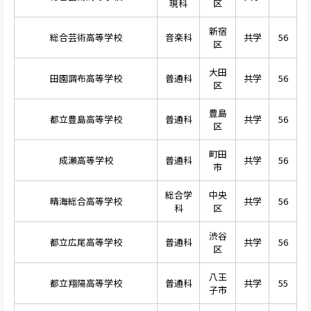
現科
区
新宿
総合芸術高等学校
音楽科
共学
56
区
大田
田園調布高等学校
普通科
共学
56
区
豊島
都立豊島高等学校
普通科
共学
56
区
町田
成瀬高等学校
普通科
共学
56
市
総合学
中央
晴海総合高等学校
共学
56
科
区
渋谷
都立広尾高等学校
普通科
共学
56
区
八王
都立翔陽高等学校
普通科
共学
55
子市