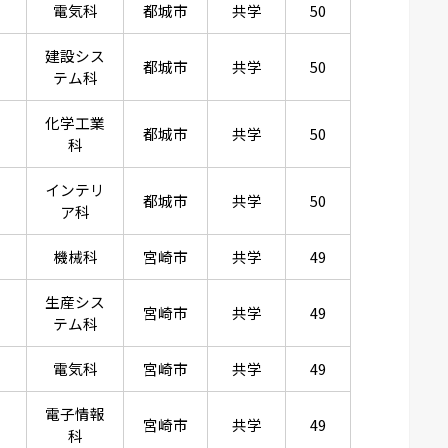
電気科
都城市
共学
50
建設シス
都城市
共学
50
テム科
化学工業
都城市
共学
50
科
インテリ
都城市
共学
50
ア科
機械科
宮崎市
共学
49
生産シス
宮崎市
共学
49
テム科
電気科
宮崎市
共学
49
電子情報
宮崎市
共学
49
科