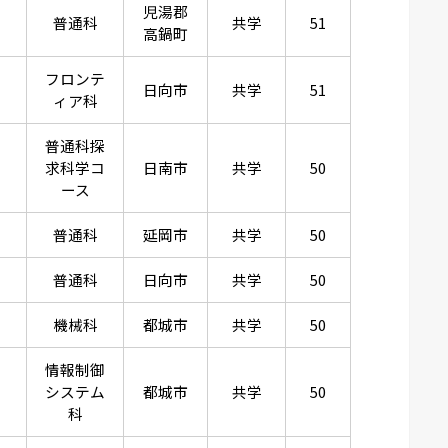
児湯郡
普通科
共学
51
高鍋町
フロンテ
日向市
共学
51
ィア科
普通科探
求科学コ
日南市
共学
50
ース
普通科
延岡市
共学
50
普通科
日向市
共学
50
機械科
都城市
共学
50
情報制御
システム
都城市
共学
50
科