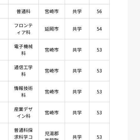
普通科
宮崎市
共学
56
フロンテ
延岡市
共学
54
ィア科
電子機械
宮崎市
共学
53
科
通信工学
宮崎市
共学
53
科
情報技術
宮崎市
共学
53
科
産業デザ
宮崎市
共学
53
イン科
普通科探
児湯郡
求科学コ
共学
53