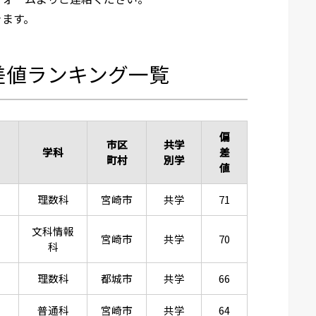
きます。
差値ランキング一覧
偏
市区
共学
学科
差
町村
別学
値
理数科
宮崎市
共学
71
文科情報
宮崎市
共学
70
科
理数科
都城市
共学
66
普通科
宮崎市
共学
64