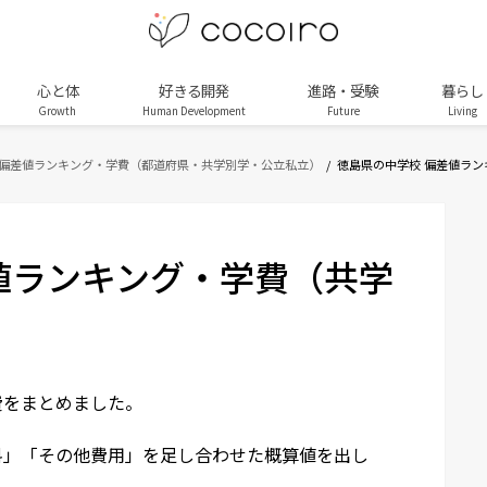
心と体
好きる開発
進路・受験
暮らし
Growth
Human Development
Future
Living
 偏差値ランキング・学費（都道府県・共学別学・公立私立）
徳島県の中学校 偏差値ラ
値ランキング・学費（共学
費をまとめました。
料」「その他費用」を足し合わせた概算値を出し