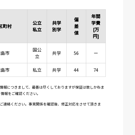
年間
偏
公立
共学
学費
区町村
差
私立
別学
[万
値
円]
国公
徳島市
共学
56
ー
立
徳島市
私立
共学
44
74
情報につきまして、最善は尽くしておりますが保証は致しかねま
り情報をご確認ください。
ご連絡ください。事実関係を確認後、修正対応をさせて頂きま