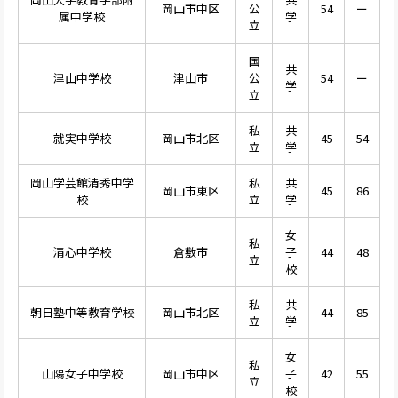
岡山市中区
公
54
ー
属中学校
学
立
国
共
津山中学校
津山市
公
54
ー
学
立
私
共
就実中学校
岡山市北区
45
54
立
学
岡山学芸館清秀中学
私
共
岡山市東区
45
86
校
立
学
女
私
清心中学校
倉敷市
子
44
48
立
校
私
共
朝日塾中等教育学校
岡山市北区
44
85
立
学
女
私
山陽女子中学校
岡山市中区
子
42
55
立
校