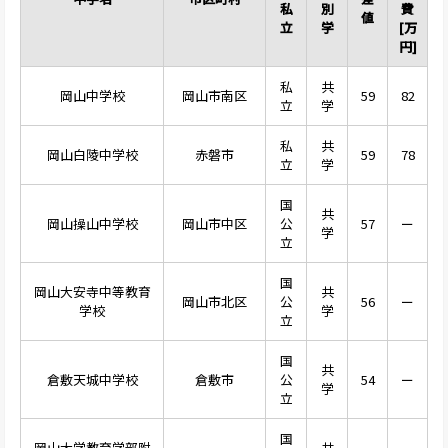
私
別
費
値
立
学
[万
円]
私
共
岡山中学校
岡山市南区
59
82
立
学
私
共
岡山白陵中学校
赤磐市
59
78
立
学
国
共
岡山操山中学校
岡山市中区
公
57
ー
学
立
国
岡山大安寺中等教育
共
岡山市北区
公
56
ー
学校
学
立
国
共
倉敷天城中学校
倉敷市
公
54
ー
学
立
国
岡山大学教育学部附
共