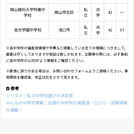
岡山理科大学附属中
私
共
岡山市北区
42
ー
学校
立
学
私
共
金光学園中学校
浅口市
42
57
立
学
※各中学校の偏差値情報や学費など掲載している全ての情報につきまして、
最善は尽くしておりますが保証は致しかねます。出願等の際には、必ず事前
に各中学校の公式HPより情報をご確認ください。
※数値に誤りがある場合は、お問い合わせフォームよりご連絡ください。事
実関係を確認後、修正対応をさせて頂きます。
参考
シリタス｜私立中学校選びの決定版
みんなの中学校情報｜全国の中学校の偏差値・口コミ・受験情報
が満載！