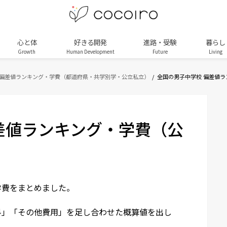
心と体
好きる開発
進路・受験
暮らし
Growth
Human Development
Future
Living
 偏差値ランキング・学費（都道府県・共学別学・公立私立）
全国の男子中学校 偏差値
差値ランキング・学費（公
学費をまとめました。
料」「その他費用」を足し合わせた概算値を出し