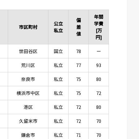
年間
偏
公立
学費
市区町村
差
私立
[万
値
円]
世田谷区
国立
78
ー
荒川区
私立
77
93
奈良市
私立
75
80
横浜市中区
私立
75
72
港区
私立
72
80
久留米市
私立
72
70
鎌倉市
私立
71
70