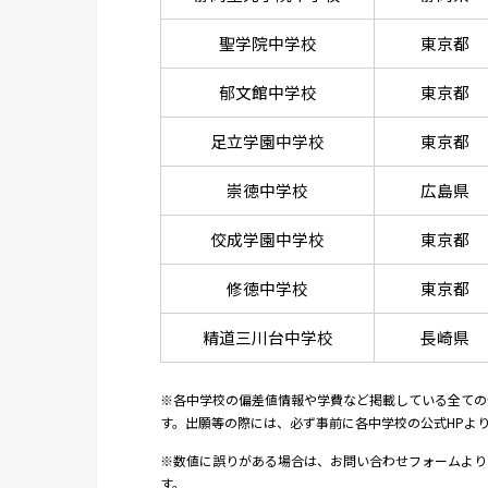
聖学院中学校
東京都
郁文館中学校
東京都
足立学園中学校
東京都
崇徳中学校
広島県
佼成学園中学校
東京都
修徳中学校
東京都
精道三川台中学校
長崎県
※各中学校の偏差値情報や学費など掲載している全ての
す。出願等の際には、必ず事前に各中学校の公式HPよ
※数値に誤りがある場合は、お問い合わせフォームより
す。